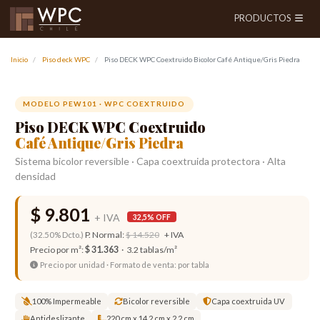
PRODUCTOS
Inicio
Piso deck WPC
Piso DECK WPC Coextruido Bicolor Café Antique/Gris Piedra
Anterior
Siguien
MODELO PEW101 · WPC COEXTRUIDO
Piso DECK WPC Coextruido
Café Antique/Gris Piedra
Sistema bicolor reversible · Capa coextruida protectora · Alta
densidad
$ 9.801
+ IVA
32,5% OFF
P. Normal:
$ 14.520
+ IVA
(32.50% Dcto.)
Precio por m²:
$ 31.363
· 3.2 tablas/m²
Precio por unidad · Formato de venta: por tabla
100% Impermeable
Bicolor reversible
Capa coextruida UV
Antideslizante
220 cm x 14,2 cm x 2,2 cm