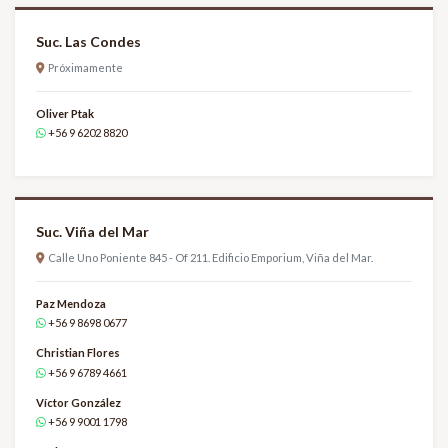
Suc. Las Condes
Próximamente
Oliver Ptak
+56 9 6202 8820
Suc. Viña del Mar
Calle Uno Poniente 845 - Of 211. Edificio Emporium, Viña del Mar.
Paz Mendoza
+56 9 8698 0677
Christian Flores
+56 9 6789 4661
Víctor González
+56 9 9001 1798