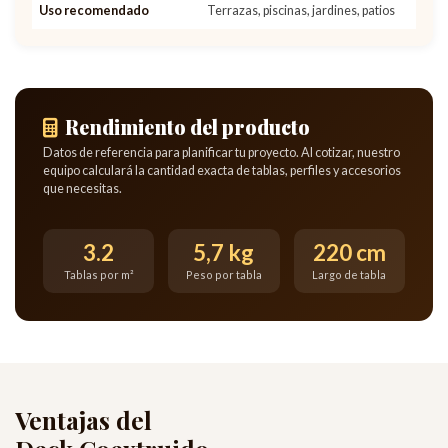
Uso recomendado
Terrazas, piscinas, jardines, patios
Rendimiento del producto
Datos de referencia para planificar tu proyecto. Al cotizar, nuestro
equipo calculará la cantidad exacta de tablas, perfiles y accesorios
que necesitas.
3.2
5,7 kg
220 cm
Tablas por m²
Peso por tabla
Largo de tabla
Ventajas del