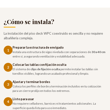
¿Cómo se instala?
La instalación del piso deck WPC coextruido es sencilla y no requiere
albañilería compleja.
Preparar la estructura de envigado
1
Instala una estructura de vigas nivelada con separaciones de
30 a 40 cm
entre sí, asegurando ventilación y estabilidad adecuada.
Colocar las tablas con fijación oculta
2
El sistema de
clips de fijación oculta
permite instalar las tablas sin
tornillos visibles, logrando un acabado profesional y limpio.
Ajustar y terminar bordes
3
Coloca los perfiles de borde y terminación incluidos en tu cotización
para un cierre prolijo en todos los extremos.
Listo para usar
4
No requiere selladores, barnices ni tratamientos adicionales. La
superficie queda lista para uso inmediato.