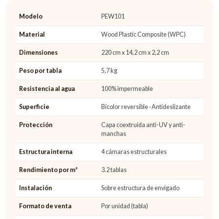
Modelo
PEW101
Material
Wood Plastic Composite (WPC)
Dimensiones
220 cm x 14,2 cm x 2,2 cm
Peso por tabla
5,7 kg
Resistencia al agua
100% impermeable
Superficie
Bicolor reversible · Antideslizante
Protección
Capa coextruida anti-UV y anti-
manchas
Estructura interna
4 cámaras estructurales
Rendimiento por m²
3.2 tablas
Instalación
Sobre estructura de envigado
Formato de venta
Por unidad (tabla)