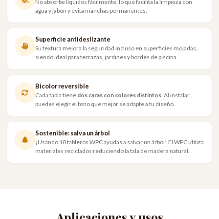
No absorbe líquidos fácilmente, lo que facilita la limpieza con
agua y jabón y evita manchas permanentes.
Superficie antideslizante
Su textura mejora la seguridad incluso en superficies mojadas,
siendo ideal para terrazas, jardines y bordes de piscina.
Bicolor reversible
Cada tabla tiene
dos caras con colores distintos
. Al instalar
puedes elegir el tono que mejor se adapte a tu diseño.
Sostenible: salva un árbol
¡Usando 10 tableros WPC ayudas a salvar un árbol! El WPC utiliza
materiales reciclados reduciendo la tala de madera natural.
Aplicaciones y usos