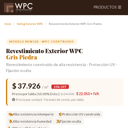
PRODUCTOS
Inicio
Siding Exterior WPC
Revestimiento Exterior WPC Gris Piedra
Anterior
Siguien
MODELO REW102 · WPC COEXTRUIDO
Revestimiento Exterior WPC
Gris Piedra
Revestimiento coextruido de alta resistencia · Protección UV ·
Fijación oculta
$ 37.926
/ m²
10% OFF
Precio por tabla (10.00% Dcto.):
$ 24.500
$ 22.050 + IVA
Precio por unidad · Formato de venta: por tabla
Alta resistencia intemperie
Protección UV coextruida
Alta resistencia humedad
Fijación oculta