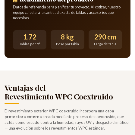
Datos de referencia para planificar tu proyecto. Al cotizar, nuestro
equipo calculará la cantidad exacta de tablas y accesorios que
necesitas.
1.72
8 kg
290 cm
Tablas por m²
Peso por tabla
Largo de tabla
Ventajas del
Revestimiento WPC Coextruido
El revestimiento exterior WPC coextruido incorpora una
capa
protectora externa
creada mediante proceso de coextrusión, que
actúa como escudo contra la humedad, rayos UV y desgaste climático
— una evolución sobre los revestimientos WPC estándar.