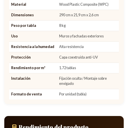
Material
Wood Plastic Composite (WPC)
Dimensiones
290 cm x 21,9 cm x 2,6 cm
Peso por tabla
8 kg
Uso
Muros y fachadas exteriores
Resistencia a la humedad
Alta resistencia
Protección
Capa coextruida anti-UV
Rendimiento por m²
1.72 tablas
Instalación
Fijación oculta / Montaje sobre
envigado
Formato de venta
Por unidad (tabla)
Rendimiento del producto