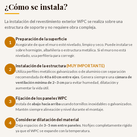
¿Cómo se instala?
La instalación del revestimiento exterior WPC se realiza sobre una
estructura de soporte y no requiere obra compleja.
Preparación de la superficie
1
Asegúrate de que el muro esté nivelado, limpio y seco. Puede instalarse
sobre hormigón, albañilería o estructura metálica. Si el muro no está
nivelado, usa perfilería para corregir.
Instalación de la estructura
(MUY IMPORTANTE)
2
Utiliza perfiles metálicos galvanizados o de aluminio con separación
recomendada de
40 a 60 cm entre ejes
. Genera siempre una
cámara de
ventilación mínima de 2–3 cm
para evitar humedad, dilatación y
aumentar la vida útil.
Fijación de los paneles WPC
3
Instala de
abajo hacia arriba
usando tornillos inoxidables o galvanizados.
Mantén siempre alineación y nivel durante el montaje.
Considerar dilatación del material
4
Deja espacios de
3–5 mm entre paneles
. No fijes completamente rígido
ya que el WPC se expande con la temperatura.