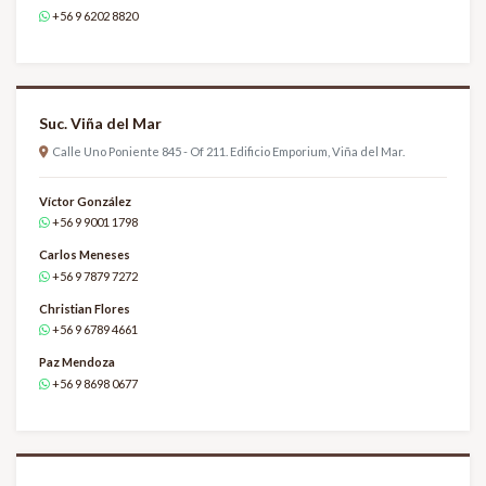
+56 9 6202 8820
Suc. Viña del Mar
Calle Uno Poniente 845 - Of 211. Edificio Emporium, Viña del Mar.
Víctor González
+56 9 9001 1798
Carlos Meneses
+56 9 7879 7272
Christian Flores
+56 9 6789 4661
Paz Mendoza
+56 9 8698 0677