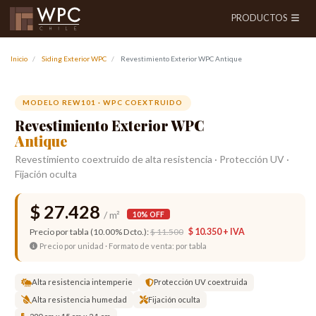
PRODUCTOS
Inicio
Siding Exterior WPC
Revestimiento Exterior WPC Antique
Anterior
Siguien
MODELO REW101 · WPC COEXTRUIDO
Revestimiento Exterior WPC
Antique
Revestimiento coextruido de alta resistencia · Protección UV ·
Fijación oculta
$ 27.428
/ m²
10% OFF
Precio por tabla (10.00% Dcto.):
$ 11.500
$ 10.350 + IVA
Precio por unidad · Formato de venta: por tabla
Alta resistencia intemperie
Protección UV coextruida
Alta resistencia humedad
Fijación oculta