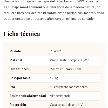
Una de las principales ventajas del revestimiento WPC coextruido
es su
bajo mantenimiento
. A diferencia de la madera natural, no
requiere barnices, aceites ni tratamientos periódicos, manteniendo
su apariencia y color durante años con un mínimo de cuidado.
Ficha técnica
Modelo
REW101
Material
Wood Plastic Composite (WPC)
Dimensiones
290 cm x 15 cm x 2,1 cm
Peso por tabla
4,6 kg
Uso
Muros y fachadas exteriores
Resistencia a la humedad
Alta resistencia
Protección
Capa coextruida anti-UV