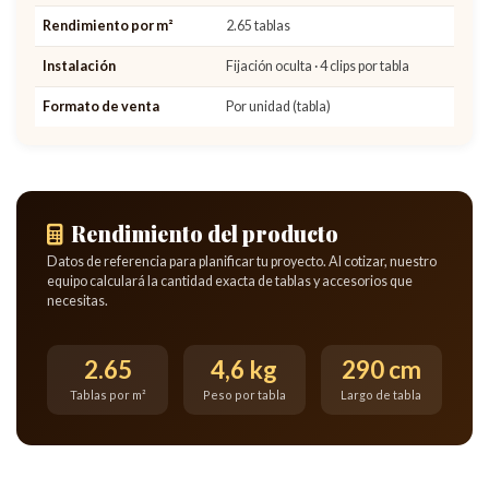
Rendimiento por m²
2.65 tablas
Instalación
Fijación oculta · 4 clips por tabla
Formato de venta
Por unidad (tabla)
Rendimiento del producto
Datos de referencia para planificar tu proyecto. Al cotizar, nuestro
equipo calculará la cantidad exacta de tablas y accesorios que
necesitas.
2.65
4,6 kg
290 cm
Tablas por m²
Peso por tabla
Largo de tabla