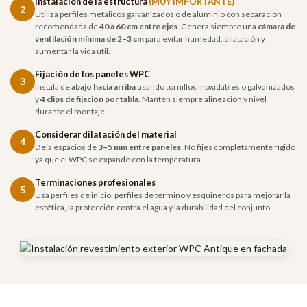
Instalación de la estructura
(MUY IMPORTANTE)
2
Utiliza perfiles metálicos galvanizados o de aluminio con separación
recomendada de
40 a 60 cm entre ejes
. Genera siempre una
cámara de
ventilación mínima de 2–3 cm
para evitar humedad, dilatación y
aumentar la vida útil.
Fijación de los paneles WPC
3
Instala de
abajo hacia arriba
usando tornillos inoxidables o galvanizados
y
4 clips de fijación por tabla
. Mantén siempre alineación y nivel
durante el montaje.
Considerar dilatación del material
4
Deja espacios de
3–5 mm entre paneles
. No fijes completamente rígido
ya que el WPC se expande con la temperatura.
Terminaciones profesionales
5
Usa perfiles de inicio, perfiles de término y esquineros para mejorar la
estética, la protección contra el agua y la durabilidad del conjunto.