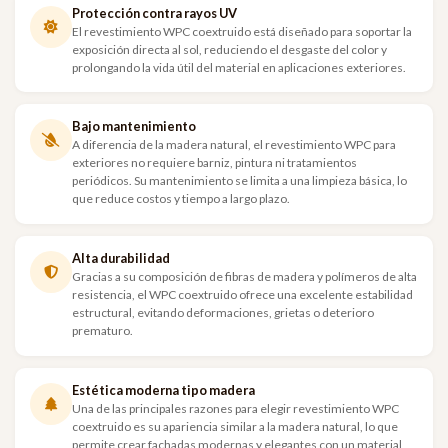
Protección contra rayos UV
El revestimiento WPC coextruido está diseñado para soportar la
exposición directa al sol, reduciendo el desgaste del color y
prolongando la vida útil del material en aplicaciones exteriores.
Bajo mantenimiento
A diferencia de la madera natural, el revestimiento WPC para
exteriores no requiere barniz, pintura ni tratamientos
periódicos. Su mantenimiento se limita a una limpieza básica, lo
que reduce costos y tiempo a largo plazo.
Alta durabilidad
Gracias a su composición de fibras de madera y polímeros de alta
resistencia, el WPC coextruido ofrece una excelente estabilidad
estructural, evitando deformaciones, grietas o deterioro
prematuro.
Estética moderna tipo madera
Una de las principales razones para elegir revestimiento WPC
coextruido es su apariencia similar a la madera natural, lo que
permite crear fachadas modernas y elegantes con un material