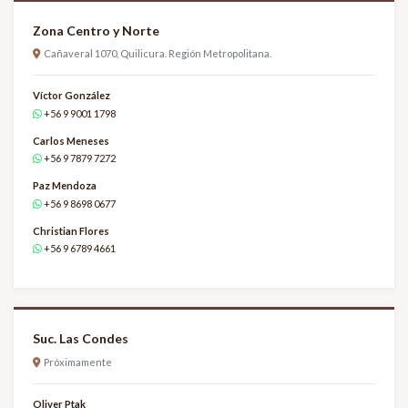
Zona Centro y Norte
Cañaveral 1070, Quilicura. Región Metropolitana.
Víctor González
+56 9 9001 1798
Carlos Meneses
+56 9 7879 7272
Paz Mendoza
+56 9 8698 0677
Christian Flores
+56 9 6789 4661
Suc. Las Condes
Próximamente
Oliver Ptak