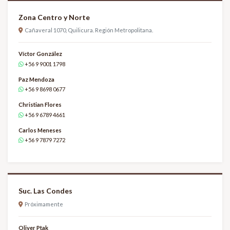
Zona Centro y Norte
Cañaveral 1070, Quilicura. Región Metropolitana.
Víctor González
+56 9 9001 1798
Paz Mendoza
+56 9 8698 0677
Christian Flores
+56 9 6789 4661
Carlos Meneses
+56 9 7879 7272
Suc. Las Condes
Próximamente
Oliver Ptak