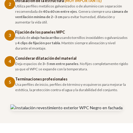
Instalación de la estructura
(MUY IMPORTANTE)
2
Utiliza perfiles metálicos galvanizados o de aluminio con separación
recomendada de
40 a 60 cm entre ejes
. Genera siempre una
cámara de
ventilación mínima de 2–3 cm
para evitar humedad, dilatación y
aumentar la vida útil.
Fijación de los paneles WPC
3
Instala de
abajo hacia arriba
usando tornillos inoxidables o galvanizados
y
4 clips de fijación por tabla
. Mantén siempre alineación y nivel
durante el montaje.
Considerar dilatación del material
4
Deja espacios de
3–5 mm entre paneles
. No fijes completamente rígido
ya que el WPC se expande con la temperatura.
Terminaciones profesionales
5
Usa perfiles de inicio, perfiles de término y esquineros para mejorar la
estética, la protección contra el agua y la durabilidad del conjunto.