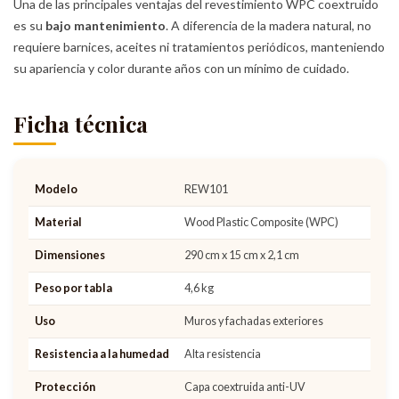
Una de las principales ventajas del revestimiento WPC coextruido
es su
bajo mantenimiento
. A diferencia de la madera natural, no
requiere barnices, aceites ni tratamientos periódicos, manteniendo
su apariencia y color durante años con un mínimo de cuidado.
Ficha técnica
Modelo
REW101
Material
Wood Plastic Composite (WPC)
Dimensiones
290 cm x 15 cm x 2,1 cm
Peso por tabla
4,6 kg
Uso
Muros y fachadas exteriores
Resistencia a la humedad
Alta resistencia
Protección
Capa coextruida anti-UV