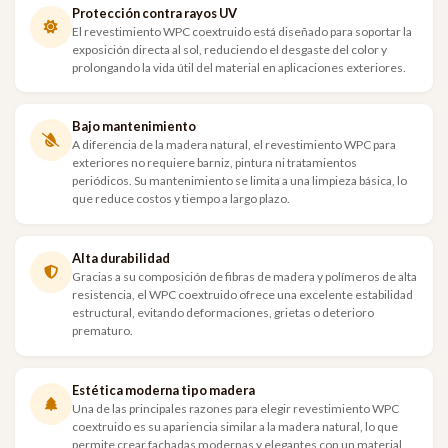
Protección contra rayos UV
El revestimiento WPC coextruido está diseñado para soportar la
exposición directa al sol, reduciendo el desgaste del color y
prolongando la vida útil del material en aplicaciones exteriores.
Bajo mantenimiento
A diferencia de la madera natural, el revestimiento WPC para
exteriores no requiere barniz, pintura ni tratamientos
periódicos. Su mantenimiento se limita a una limpieza básica, lo
que reduce costos y tiempo a largo plazo.
Alta durabilidad
Gracias a su composición de fibras de madera y polímeros de alta
resistencia, el WPC coextruido ofrece una excelente estabilidad
estructural, evitando deformaciones, grietas o deterioro
prematuro.
Estética moderna tipo madera
Una de las principales razones para elegir revestimiento WPC
coextruido es su apariencia similar a la madera natural, lo que
permite crear fachadas modernas y elegantes con un material