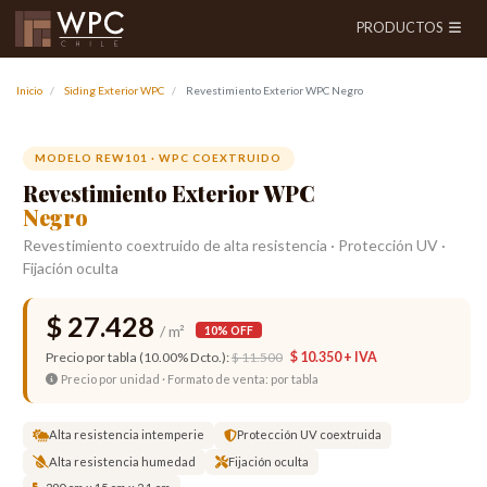
PRODUCTOS
Inicio
Siding Exterior WPC
Revestimiento Exterior WPC Negro
Anterior
Siguien
MODELO REW101 · WPC COEXTRUIDO
Revestimiento Exterior WPC
Negro
Revestimiento coextruido de alta resistencia · Protección UV ·
Fijación oculta
$ 27.428
/ m²
10% OFF
Precio por tabla (10.00% Dcto.):
$ 11.500
$ 10.350 + IVA
Precio por unidad · Formato de venta: por tabla
Alta resistencia intemperie
Protección UV coextruida
Alta resistencia humedad
Fijación oculta