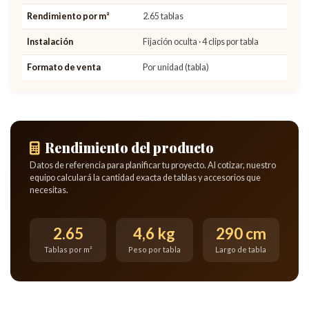
Rendimiento por m²
2.65 tablas
Instalación
Fijación oculta · 4 clips por tabla
Formato de venta
Por unidad (tabla)
Rendimiento del producto
Datos de referencia para planificar tu proyecto. Al cotizar, nuestro
equipo calculará la cantidad exacta de tablas y accesorios que
necesitas.
2.65
4,6 kg
290 cm
Tablas por m²
Peso por tabla
Largo de tabla