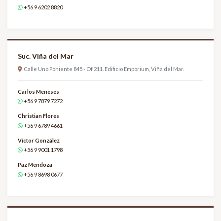
+56 9 6202 8820
Suc. Viña del Mar
Calle Uno Poniente 845 - Of 211. Edificio Emporium, Viña del Mar.
Carlos Meneses
+56 9 7879 7272
Christian Flores
+56 9 6789 4661
Víctor González
+56 9 9001 1798
Paz Mendoza
+56 9 8698 0677