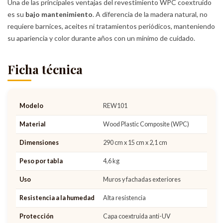
Una de las principales ventajas del revestimiento WPC coextruido
es su
bajo mantenimiento
. A diferencia de la madera natural, no
requiere barnices, aceites ni tratamientos periódicos, manteniendo
su apariencia y color durante años con un mínimo de cuidado.
Ficha técnica
Modelo
REW101
Material
Wood Plastic Composite (WPC)
Dimensiones
290 cm x 15 cm x 2,1 cm
Peso por tabla
4,6 kg
Uso
Muros y fachadas exteriores
Resistencia a la humedad
Alta resistencia
Protección
Capa coextruida anti-UV