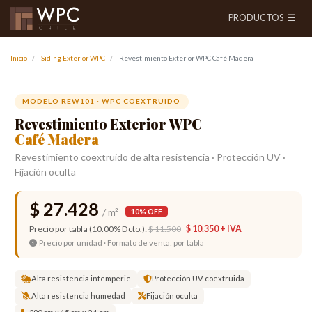
PRODUCTOS
Inicio
Siding Exterior WPC
Revestimiento Exterior WPC Café Madera
Anterior
Siguien
MODELO REW101 · WPC COEXTRUIDO
Revestimiento Exterior WPC
Café Madera
Revestimiento coextruido de alta resistencia · Protección UV ·
Fijación oculta
$ 27.428
/ m²
10% OFF
Precio por tabla (10.00% Dcto.):
$ 11.500
$ 10.350 + IVA
Precio por unidad · Formato de venta: por tabla
Alta resistencia intemperie
Protección UV coextruida
Alta resistencia humedad
Fijación oculta