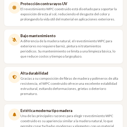
Protección contra rayos UV
El revestimiento WPC coextruido está diseñado para soportar la
exposición directa al sol, reduciendo el desgaste del color y
prolongando la vida útil del material en aplicaciones exteriores.
Bajo mantenimiento
A diferencia de la madera natural, el revestimiento WPC para
exteriores no requiere barniz, pintura ni tratamientos
periódicos. Su mantenimiento se limita a una limpieza básica, lo
que reduce costos y tiempo a largo plazo.
Alta durabilidad
Gracias a su composición de fibras de madera y polímeros de alta
resistencia, el WPC coextruido ofrece una excelente estabilidad
estructural, evitando deformaciones, grietas o deterioro
prematuro.
Estética moderna tipo madera
Una de las principales razones para elegir revestimiento WPC
coextruido es su apariencia similar a la madera natural, lo que
permite crear fachadas modernas y elegantes con un material