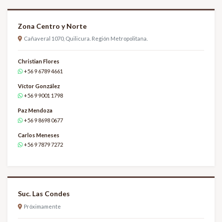
Zona Centro y Norte
Cañaveral 1070, Quilicura. Región Metropolitana.
Christian Flores
+56 9 6789 4661
Víctor González
+56 9 9001 1798
Paz Mendoza
+56 9 8698 0677
Carlos Meneses
+56 9 7879 7272
Suc. Las Condes
Próximamente