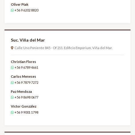
Oliver Ptak
+56 9 6202 8820
Suc. Viña del Mar
Calle Uno Poniente 845 - Of 211. Edificio Emporium, Viña del Mar.
Christian Flores
+56 9 6789 4661
Carlos Meneses
+56 9 7879 7272
Paz Mendoza
+56 9 8698 0677
Víctor González
+56 9 9001 1798