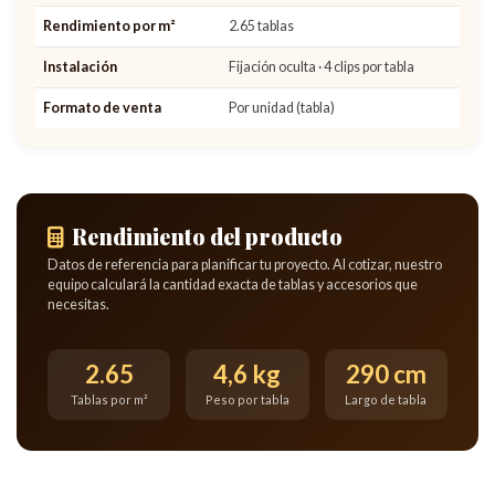
Rendimiento por m²
2.65 tablas
Instalación
Fijación oculta · 4 clips por tabla
Formato de venta
Por unidad (tabla)
Rendimiento del producto
Datos de referencia para planificar tu proyecto. Al cotizar, nuestro
equipo calculará la cantidad exacta de tablas y accesorios que
necesitas.
2.65
4,6 kg
290 cm
Tablas por m²
Peso por tabla
Largo de tabla