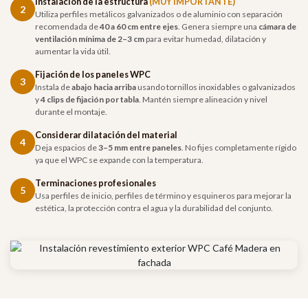
Instalación de la estructura
(MUY IMPORTANTE)
2
Utiliza perfiles metálicos galvanizados o de aluminio con separación
recomendada de
40 a 60 cm entre ejes
. Genera siempre una
cámara de
ventilación mínima de 2–3 cm
para evitar humedad, dilatación y
aumentar la vida útil.
Fijación de los paneles WPC
3
Instala de
abajo hacia arriba
usando tornillos inoxidables o galvanizados
y
4 clips de fijación por tabla
. Mantén siempre alineación y nivel
durante el montaje.
Considerar dilatación del material
4
Deja espacios de
3–5 mm entre paneles
. No fijes completamente rígido
ya que el WPC se expande con la temperatura.
Terminaciones profesionales
5
Usa perfiles de inicio, perfiles de término y esquineros para mejorar la
estética, la protección contra el agua y la durabilidad del conjunto.