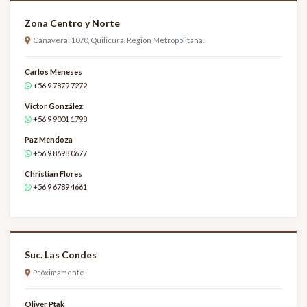
Zona Centro y Norte
Cañaveral 1070, Quilicura. Región Metropolitana.
Carlos Meneses
+56 9 7879 7272
Víctor González
+56 9 9001 1798
Paz Mendoza
+56 9 8698 0677
Christian Flores
+56 9 6789 4661
Suc. Las Condes
Próximamente
Oliver Ptak