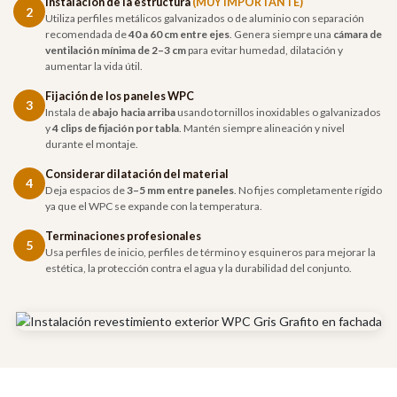
Instalación de la estructura
(MUY IMPORTANTE)
2
Utiliza perfiles metálicos galvanizados o de aluminio con separación
recomendada de
40 a 60 cm entre ejes
. Genera siempre una
cámara de
ventilación mínima de 2–3 cm
para evitar humedad, dilatación y
aumentar la vida útil.
Fijación de los paneles WPC
3
Instala de
abajo hacia arriba
usando tornillos inoxidables o galvanizados
y
4 clips de fijación por tabla
. Mantén siempre alineación y nivel
durante el montaje.
Considerar dilatación del material
4
Deja espacios de
3–5 mm entre paneles
. No fijes completamente rígido
ya que el WPC se expande con la temperatura.
Terminaciones profesionales
5
Usa perfiles de inicio, perfiles de término y esquineros para mejorar la
estética, la protección contra el agua y la durabilidad del conjunto.