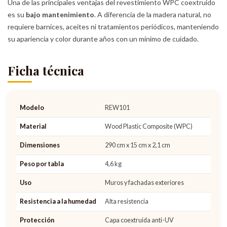
Una de las principales ventajas del revestimiento WPC coextruido
es su
bajo mantenimiento
. A diferencia de la madera natural, no
requiere barnices, aceites ni tratamientos periódicos, manteniendo
su apariencia y color durante años con un mínimo de cuidado.
Ficha técnica
Modelo
REW101
Material
Wood Plastic Composite (WPC)
Dimensiones
290 cm x 15 cm x 2,1 cm
Peso por tabla
4,6 kg
Uso
Muros y fachadas exteriores
Resistencia a la humedad
Alta resistencia
Protección
Capa coextruida anti-UV