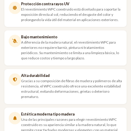
Protección contra rayos UV
El revestimiento WPC coextruido está diseñado para soportar la
exposición directa al sol, reduciendo el desgaste del color y
prolongando la vida útil del material en aplicaciones exteriores.
Bajo mantenimiento
A diferencia de la madera natural, el revestimiento WPC para
exteriores no requiere barniz, pintura ni tratamientos
periódicos. Su mantenimiento se limita a una limpieza básica, lo
que reduce costos y tiempo a largo plazo.
Alta durabilidad
Gracias a su composición de fibras de madera y polímeros de alta
resistencia, el WPC coextruido ofrece una excelente estabilidad
estructural, evitando deformaciones, grietas o deterioro
prematuro.
Estética moderna tipo madera
Una de las principales razones para elegir revestimiento WPC
coextruido es su apariencia similar a la madera natural, lo que
permite crear fachadas modernas y elegantes con un material