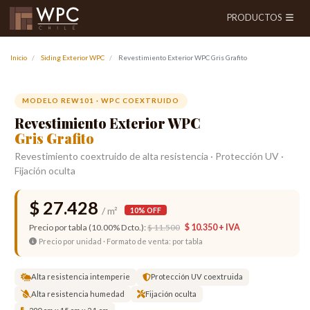
PRODUCTOS
Inicio
Siding Exterior WPC
Revestimiento Exterior WPC Gris Grafito
Anterior
Siguien
MODELO REW101 · WPC COEXTRUIDO
Revestimiento Exterior WPC
Gris Grafito
Revestimiento coextruido de alta resistencia · Protección UV ·
Fijación oculta
$ 27.428
/ m²
10% OFF
Precio por tabla (10.00% Dcto.):
$ 11.500
$ 10.350 + IVA
Precio por unidad · Formato de venta: por tabla
Alta resistencia intemperie
Protección UV coextruida
Alta resistencia humedad
Fijación oculta