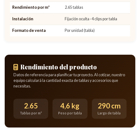
Rendimiento por m²
2.65 tablas
Instalación
Fijación oculta · 4 clips por tabla
Formato de venta
Por unidad (tabla)
Rendimiento del producto
Datos de referencia para planificar tu proyecto. Al cotizar, nuestro
equipo calculará la cantidad exacta de tablas y accesorios que
necesitas.
2.65
4,6 kg
290 cm
Tablas por m²
Peso por tabla
Largo de tabla